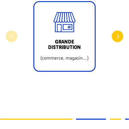
GRANDE
B
DISTRIBUTION
(sièg
(commerce, magasin…)